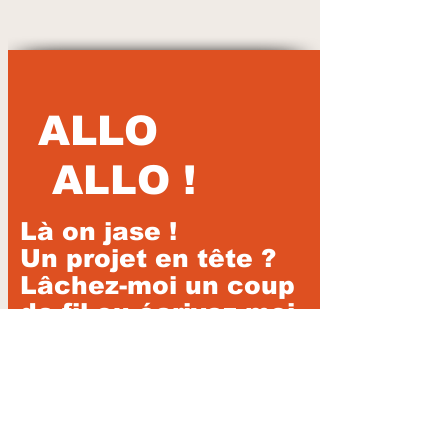
ALLO
ALLO !
Là on jase !
Un projet en tête ?
Lâchez-moi un coup
de fil ou écrivez moi
par courriel
819 446 0234