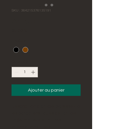
SKU : 364215376135191
Article
Prix
85,00 $
Couleur
*
Quantité
*
Ajouter au panier
Description d'article. Saisissez ici 
les caractéristiques de l'article : 
taille, matière et autres 
informations utiles.